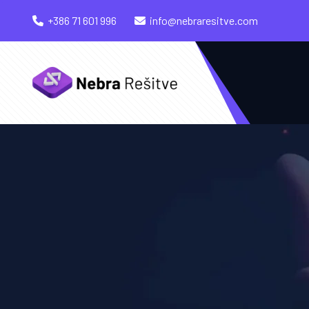
+386 71 601 996
info@nebraresitve.com