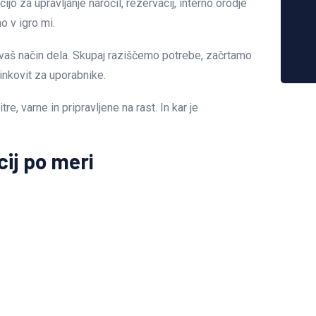
jo za upravljanje naročil, rezervacij, interno orodje
o v igro mi.
vaš način dela. Skupaj raziščemo potrebe, začrtamo
činkovit za uporabnike.
e, varne in pripravljene na rast. In kar je
cij po meri